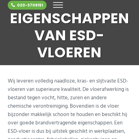
Door naar de hoofd inhoud
Skip to header right navigation
Skip to site footer
020-3709151
MENU
ESD vloer
Uw specialist in ESD vloeren
EIGEN­SCHAPPEN
VAN ESD-
VLOEREN
Wij leveren volledig naadloze, kras- en slijtvaste ESD-
vloeren van superieure kwaliteit. De vloerafwerking is
bestand tegen vocht, hitte, zuren en andere
chemische verontreiniging. Bovendien is de vloer
bijzonder makkelijk schoon te houden en beschikt hij
over goede brandvertragende eigenschappen. Een
ESD-vloer is dus bij uitstek geschikt in werkplaatsen,